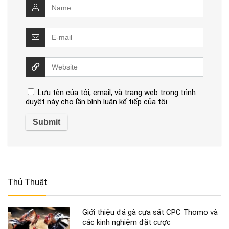
Lưu tên của tôi, email, và trang web trong trình
duyệt này cho lần bình luận kế tiếp của tôi.
Thủ Thuật
Giới thiệu đá gà cựa sắt CPC Thomo và
các kinh nghiệm đặt cược