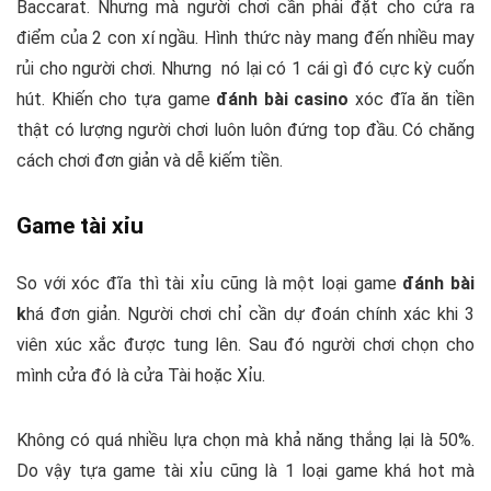
Baccarat. Nhưng mà người chơi cần phải đặt cho cửa ra
điểm của 2 con xí ngầu. Hình thức này mang đến nhiều may
rủi cho người chơi. Nhưng nó lại có 1 cái gì đó cực kỳ cuốn
hút. Khiến cho tựa game
đánh bài casino
xóc đĩa ăn tiền
thật có lượng người chơi luôn luôn đứng top đầu. Có chăng
cách chơi đơn giản và dễ kiếm tiền.
Game tài xỉu
So với xóc đĩa thì tài xỉu cũng là một loại game
đánh bài
k
há đơn giản. Người chơi chỉ cần dự đoán chính xác khi 3
viên xúc xắc được tung lên. Sau đó người chơi chọn cho
mình cửa đó là cửa Tài hoặc Xỉu.
Không có quá nhiều lựa chọn mà khả năng thắng lại là 50%.
Do vậy tựa game tài xỉu cũng là 1 loại game khá hot mà