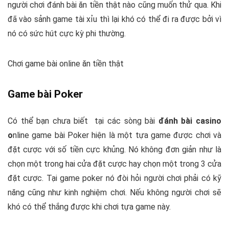
người chơi đánh bài ăn tiền thật nào cũng muốn thử qua. Khi
đã vào sảnh game tài xỉu thì lại khó có thể đi ra được bởi vì
nó có sức hút cực kỳ phi thường.
Chơi game bài online ăn tiền thật
Game bài Poker
Có thể bạn chưa biết tại các sòng bài
đánh bài casino
o
nline game bài Poker hiện là một tựa game được chơi và
đặt cược với số tiền cực khủng. Nó không đơn giản như là
chọn một trong hai cửa đặt cược hay chọn một trong 3 cửa
đặt cược. Tại game poker nó đòi hỏi người chơi phải có kỹ
năng cũng như kinh nghiệm chơi. Nếu không người chơi sẽ
khó có thể thắng được khi chơi tựa game này.