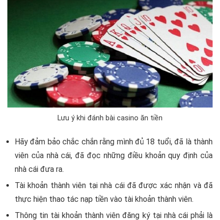
Lưu ý khi đánh bài casino ăn tiền
Hãy đảm bảo chắc chắn rằng mình đủ 18 tuổi, đã là thành
viên của nhà cái, đã đọc những điều khoản quy định của
nhà cái đưa ra.
Tài khoản thành viên tại nhà cái đã được xác nhận và đã
thực hiện thao tác nạp tiền vào tài khoản thành viên.
Thông tin tài khoản thành viên đăng ký tại nhà cái phải là