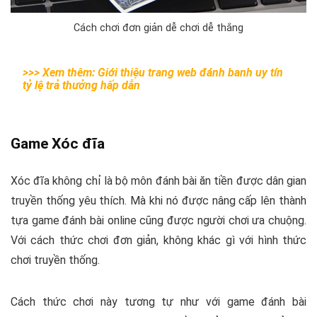
Cách chơi đơn giản dễ chơi dễ thắng
>>> Xem thêm:
Giới thiệu trang web đánh banh uy tín
tỷ lệ trả thưởng hấp dẫn
Game Xóc đĩa
Xóc đĩa không chỉ là bộ môn đánh bài ăn tiền được dân gian
truyền thống yêu thích. Mà khi nó được nâng cấp lên thành
tựa game đánh bài online cũng được người chơi ưa chuộng.
Với cách thức chơi đơn giản, không khác gì với hình thức
chơi truyền thống.
Cách thức chơi này tương tự như với game đánh bài