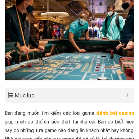
Mục lục
Bạn đang muốn tìm kiếm các loại game
đánh bài casino
giúp mình có thể ăn tiền thật tại nhà cái. Bạn có biết hiện
nay có những tựa game nào đang ăn khách nhất hay không.