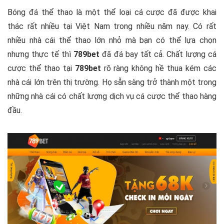
Bóng đá thể thao là một thể loại cá cược đã được khai
thác rất nhiều tại Việt Nam trong nhiều năm nay. Có rất
nhiều nhà cái thể thao lớn nhỏ mà bạn có thể lựa chọn
nhưng thực tế thì
789bet
đã đá bay tất cả. Chất lượng cá
cược thể thao tại
789bet
rõ ràng không hề thua kém các
nhà cái lớn trên thị trường. Họ sẵn sàng trở thành một trong
những nhà cái có chất lượng dịch vụ cá cược thể thao hàng
đầu.