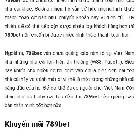
789bet
đó là chưa có nhiều hình thức thanh toán như các
nhà cái khác. Đương nhiên, họ vẫn sở hữu những hình thức
thanh toán cơ bản như chuyển khoản hay ví điện tử. Tuy
nhiên, để có thể tiếp cận được nhiều loại khách hàng hơn thì
789bet
nên chuẩn bị được nhiều hình thức thanh toán hơn.
Ngoài ra,
789bet
vẫn chưa quảng cáo rầm rộ tại Việt Nam
như những nhà cái lớn trên thị trường (W88, Fabet,..). Điều
này khiến cho nhiều người chơi vẫn chưa biết đến cái tên
nhà cái này và đánh mất đi vị thế là một trong những nhà cái
hàng đầu của họ. Để có thể được người chơi Việt Nam đón
nhận như một nhà cái top đầu thì
789bet
cần quảng cáo
bản thân mình tốt hơn nữa.
Khuyến mãi 789bet