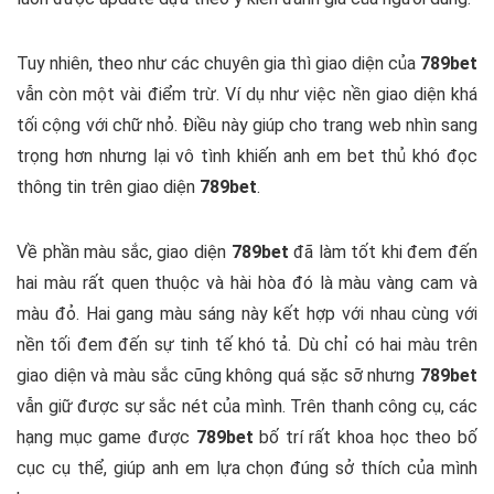
Tuy nhiên, theo như các chuyên gia thì giao diện của
789bet
vẫn còn một vài điểm trừ. Ví dụ như việc nền giao diện khá
tối cộng với chữ nhỏ. Điều này giúp cho trang web nhìn sang
trọng hơn nhưng lại vô tình khiến anh em bet thủ khó đọc
thông tin trên giao diện
789bet
.
Về phần màu sắc, giao diện
789bet
đã làm tốt khi đem đến
hai màu rất quen thuộc và hài hòa đó là màu vàng cam và
màu đỏ. Hai gang màu sáng này kết hợp với nhau cùng với
nền tối đem đến sự tinh tế khó tả. Dù chỉ có hai màu trên
giao diện và màu sắc cũng không quá sặc sỡ nhưng
789bet
vẫn giữ được sự sắc nét của mình. Trên thanh công cụ, các
hạng mục game được
789bet
bố trí rất khoa học theo bố
cục cụ thể, giúp anh em lựa chọn đúng sở thích của mình