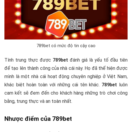
789bet có mức độ tin cậy cao
Tính trung thực được
789bet
đánh giá là yếu tố đầu tiên
để tạo lên thành công của nhà cái này. Họ đã thể hiện được
mình là một nhà cái hoạt động chuyên nghiệp ở Việt Nam,
khác biệt hoàn toàn với những cái tên khác.
789bet
luôn
cam kết sẽ đem đến cho khách hàng những trò chơi công
bằng, trung thực và an toàn nhất.
Nhược điểm của 789bet