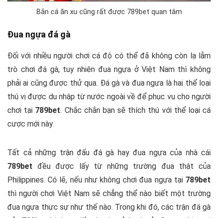
Bắn cá ăn xu cũng rất được 789bet quan tâm
Đua ngựa đá gà
Đối với nhiều người chơi cá độ có thể đã không còn lạ lẫm
trò chơi đá gà, tuy nhiên đua ngựa ở Việt Nam thì không
phải ai cũng được thử qua. Đá gà và đua ngựa là hai thể loại
thú vị được du nhập từ nước ngoài về để phục vụ cho người
chơi tại
789bet
. Chắc chắn bạn sẽ thích thú với thể loại cá
cược mới này.
Tất cả những trận đấu đá gà hay đua ngựa của nhà cái
789bet
đều được lấy từ những trường đua thật của
Philippines. Có lẽ, nếu như không chơi đua ngựa tại
789bet
thì người chơi Việt Nam sẽ chẳng thể nào biết một trường
đua ngựa thực sự như thế nào. Trong khi đó, các trận đá gà