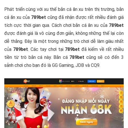
Phát triển cùng với xu thế bắn cá ăn xu trên thị trường, bắn
cá ăn xu của
789bet
cũng đã nhận được rất nhiều đánh giá
tích cực thời gian qua. Cách chơi bắn cá ăn xu của
789bet
được đánh giá là vô cùng đơn giản, không những thế lại còn
dễ thắng. Đây là một trong những trò chơi dễ làm giàu nhất
của
789bet
. Các tay chơi tại
789bet
đã kiếm về rất nhiều
tiền từ trò bắn cá này. Bắn cá
789bet
cũng sẽ có đến 3
sảnh chơi cho bạn đó là GG Gaming, JDB và CQ9.