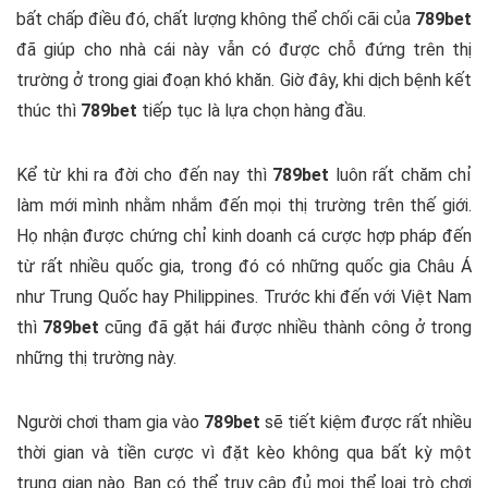
bất chấp điều đó, chất lượng không thể chối cãi của
789bet
đã giúp cho nhà cái này vẫn có được chỗ đứng trên thị
trường ở trong giai đoạn khó khăn. Giờ đây, khi dịch bệnh kết
thúc thì
789bet
tiếp tục là lựa chọn hàng đầu.
Kể từ khi ra đời cho đến nay thì
789bet
luôn rất chăm chỉ
làm mới mình nhằm nhắm đến mọi thị trường trên thế giới.
Họ nhận được chứng chỉ kinh doanh cá cược hợp pháp đến
từ rất nhiều quốc gia, trong đó có những quốc gia Châu Á
như Trung Quốc hay Philippines. Trước khi đến với Việt Nam
thì
789bet
cũng đã gặt hái được nhiều thành công ở trong
những thị trường này.
Người chơi tham gia vào
789bet
sẽ tiết kiệm được rất nhiều
thời gian và tiền cược vì đặt kèo không qua bất kỳ một
trung gian nào. Bạn có thể truy cập đủ mọi thể loại trò chơi