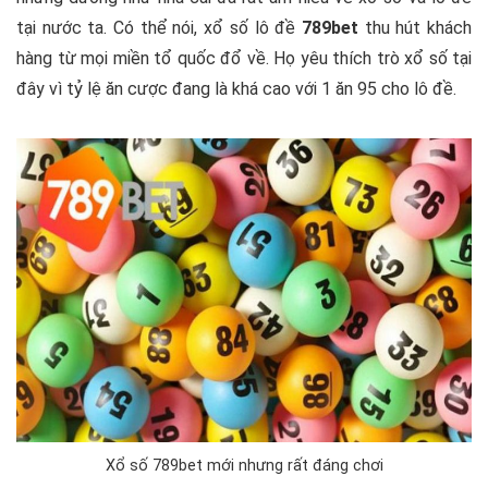
tại nước ta. Có thể nói, xổ số lô đề
789bet
thu hút khách
hàng từ mọi miền tổ quốc đổ về. Họ yêu thích trò xổ số tại
đây vì tỷ lệ ăn cược đang là khá cao với 1 ăn 95 cho lô đề.
Xổ số 789bet mới nhưng rất đáng chơi