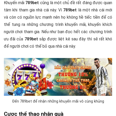
Khuyến mãi
789bet
cũng là một chủ đề rất đáng được quan
tâm khi tham gia nhà cái này. Vì
789bet
là một nhà cái mới
và còn có nguồn lực mạnh nên họ không hề tiếc tiền để có
thể tung ra những chương trình khuyến mãi, khuyến khích
người chơi tham gia. Nếu như bạn đọc hết các chương trình
ưu đãi của
789bet
sắp được liệt kê sau đây thì sẽ rất khó
để người chơi có thể bỏ qua nhà cái này.
Đến 789bet để nhận những khuyến mãi vô cùng khủng
Cược thể thao nhận quà