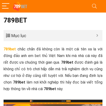
789BET
Mục lục
789bet
chắc chắn đã không còn là một cái tên xa lạ với
đông đảo anh em bet thủ Việt Nam khi mà nhà cái này đã
rất được ưa chuộng thời gian qua.
789bet
được đánh giá là
không chỉ có trò chơi hấp dẫn mà trải nghiệm dịch vụ cũng
như cơ hội ở đây cũng rất tuyệt vời. Nếu bạn đang định lựa
chọn
789bet
làm nơi khởi nghiệp thì hãy đọc bài viết tổng
hợp thông tin về nhà cái
789bet
này.