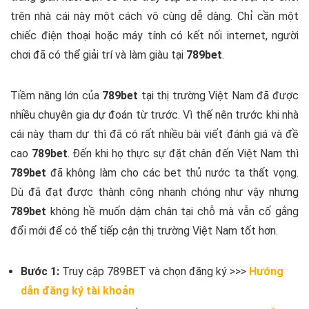
trên nhà cái này một cách vô cùng dễ dàng. Chỉ cần một
chiếc điện thoại hoặc máy tính có kết nối internet, người
chơi đã có thể giải trí và làm giàu tại
789bet
.
Tiềm năng lớn của
789bet
tại thị trường Việt Nam đã được
nhiều chuyên gia dự đoán từ trước. Vì thế nên trước khi nhà
cái này tham dự thì đã có rất nhiều bài viết đánh giá và đề
cao
789bet
. Đến khi họ thực sự đặt chân đến Việt Nam thì
789bet
đã không làm cho các bet thủ nước ta thất vọng.
Dù đã đạt được thành công nhanh chóng như vậy nhưng
789bet
không hề muốn dậm chân tại chỗ mà vẫn cố gắng
đổi mới để có thể tiếp cận thị trường Việt Nam tốt hơn.
Bước 1:
Truy cập 789BET và chọn đăng ký >>>
Hướng
dẫn đăng ký tài khoản