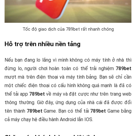
Tốc độ giao dịch của 789bet rất nhanh chóng
Hỗ trợ trên nhiều nền tảng
Nếu bạn đang lo lắng vì mình không có máy tính ở nhà thì
đừng lo, người chơi hoàn toàn có thể trải nghiệm
789bet
mượt mà trên điện thoại và máy tính bảng. Bạn sẽ chỉ cần
một chiếc điện thoại có cấu hình không quá mạnh là đã có
thể tải app
789bet
về máy và đặt cược như trên trang web
thông thường. Giờ đây, ứng dụng của nhà cái đã được đổi
tên thành
789bet
Game. Bạn có thể tải
789bet
Game bằng
cả máy chạy hệ điều hành Android lẫn IOS.