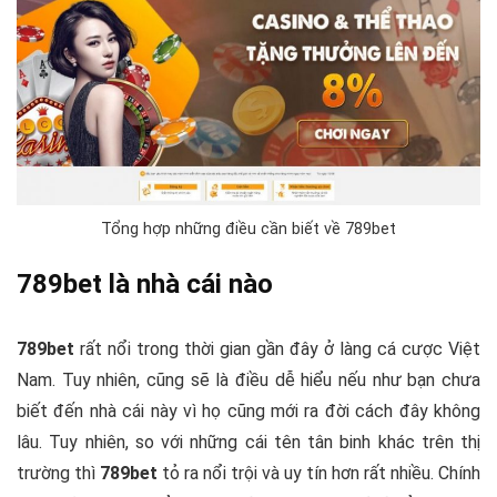
Tổng hợp những điều cần biết về 789bet
789bet là nhà cái nào
789bet
rất nổi trong thời gian gần đây ở làng cá cược Việt
Nam. Tuy nhiên, cũng sẽ là điều dễ hiểu nếu như bạn chưa
biết đến nhà cái này vì họ cũng mới ra đời cách đây không
lâu. Tuy nhiên, so với những cái tên tân binh khác trên thị
trường thì
789bet
tỏ ra nổi trội và uy tín hơn rất nhiều. Chính