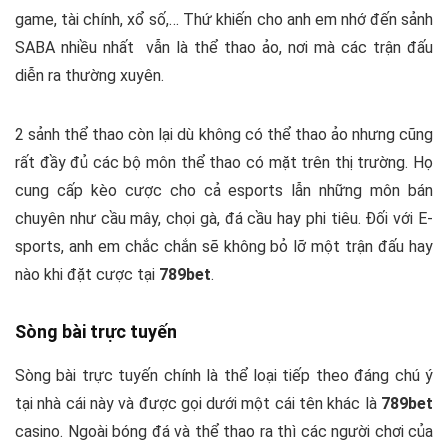
game, tài chính, xổ số,… Thứ khiến cho anh em nhớ đến sảnh
SABA nhiều nhất vẫn là thể thao ảo, nơi mà các trận đấu
diễn ra thường xuyên.
2 sảnh thể thao còn lại dù không có thể thao ảo nhưng cũng
rất đầy đủ các bộ môn thể thao có mặt trên thị trường. Họ
cung cấp kèo cược cho cả esports lẫn những môn bán
chuyên như cầu mây, chọi gà, đá cầu hay phi tiêu. Đối với E-
sports, anh em chắc chắn sẽ không bỏ lỡ một trận đấu hay
nào khi đặt cược tại
789bet
.
Sòng bài trực tuyến
Sòng bài trực tuyến chính là thể loại tiếp theo đáng chú ý
tại nhà cái này và được gọi dưới một cái tên khác là
789bet
casino. Ngoài bóng đá và thể thao ra thì các người chơi của