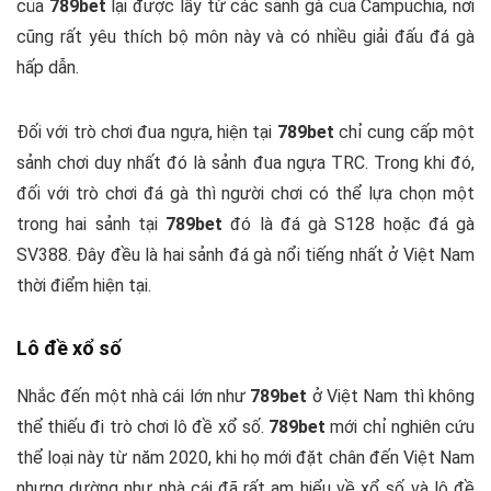
của
789bet
lại được lấy từ các sảnh gà của Campuchia, nơi
cũng rất yêu thích bộ môn này và có nhiều giải đấu đá gà
hấp dẫn.
Đối với trò chơi đua ngựa, hiện tại
789bet
chỉ cung cấp một
sảnh chơi duy nhất đó là sảnh đua ngựa TRC. Trong khi đó,
đối với trò chơi đá gà thì người chơi có thể lựa chọn một
trong hai sảnh tại
789bet
đó là đá gà S128 hoặc đá gà
SV388. Đây đều là hai sảnh đá gà nổi tiếng nhất ở Việt Nam
thời điểm hiện tại.
Lô đề xổ số
Nhắc đến một nhà cái lớn như
789bet
ở Việt Nam thì không
thể thiếu đi trò chơi lô đề xổ số.
789bet
mới chỉ nghiên cứu
thể loại này từ năm 2020, khi họ mới đặt chân đến Việt Nam
nhưng dường như nhà cái đã rất am hiểu về xổ số và lô đề