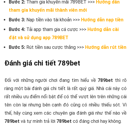
Bước 2:
Tham gia khuyến mãi 789BET >>>
Hướng dẫn
tham gia khuyến mãi thành viên mới
Bước 3:
Nạp tiền vào tài khoản >>>
Hướng dẫn nạp tiền
Bước 4:
Tải app tham gia cá cược >>>
Hướng dẫn cài
đặt và sử dụng app 789BET
Bước 5:
Rút tiền sau cược thắng >>>
Hướng dẫn rút tiền
Đánh giá chi tiết 789bet
Đối với những người chơi đang tìm hiểu về
789bet
thì rõ
ràng một bài đánh giá chi tiết là rất quý giá. Nhà cái này có
rất nhiều ưu điểm nổi bật để có thể vượt lên trên những cái
tên còn lại nhưng bên cạnh đó cũng có nhiều thiếu sót. Vì
thế, hãy cùng xem các chuyên gia đánh giá như thế nào về
789bet
và tự mình trả lời
789bet
có đáng chơi hay không.