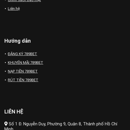
Liên hệ
Hướng dẫn
ĐĂNG KÝ 789BET
KHUYẾN MÃI 789BET
NẠP TIỀN 789BET
RÚT TIỀN 789BET
LIÊN HỆ
Số 1 Đ. Nguyễn Duy, Phường 9, Quận 8, Thành phố Hồ Chí
Minh