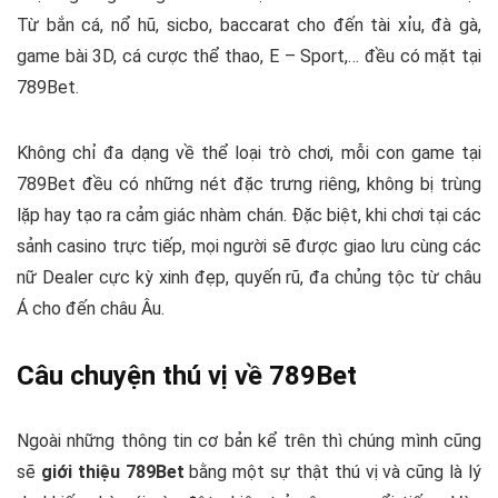
Từ bắn cá, nổ hũ, sicbo, baccarat cho đến tài xỉu, đà gà,
game bài 3D, cá cược thể thao, E – Sport,… đều có mặt tại
789Bet.
Không chỉ đa dạng về thể loại trò chơi, mỗi con game tại
789Bet đều có những nét đặc trưng riêng, không bị trùng
lặp hay tạo ra cảm giác nhàm chán. Đặc biệt, khi chơi tại các
sảnh casino trực tiếp, mọi người sẽ được giao lưu cùng các
nữ Dealer cực kỳ xinh đẹp, quyến rũ, đa chủng tộc từ châu
Á cho đến châu Âu.
Câu chuyện thú vị về 789Bet
Ngoài những thông tin cơ bản kể trên thì chúng mình cũng
sẽ
giới thiệu 789Bet
bằng một sự thật thú vị và cũng là lý