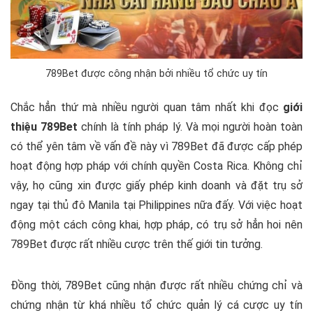
789Bet được công nhận bởi nhiều tổ chức uy tín
Chắc hẳn thứ mà nhiều người quan tâm nhất khi đọc
giới
thiệu 789Bet
chính là tính pháp lý. Và mọi người hoàn toàn
có thể yên tâm về vấn đề này vì 789Bet đã được cấp phép
hoạt động hợp pháp với chính quyền Costa Rica. Không chỉ
vậy, họ cũng xin được giấy phép kinh doanh và đặt trụ sở
ngay tại thủ đô Manila tại Philippines nữa đấy. Với việc hoạt
động một cách công khai, hợp pháp, có trụ sở hẳn hoi nên
789Bet được rất nhiều cược trên thế giới tin tưởng.
Đồng thời, 789Bet cũng nhận được rất nhiều chứng chỉ và
chứng nhận từ khá nhiều tổ chức quản lý cá cược uy tín