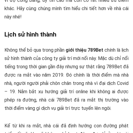
vì độ công bằng, uy tín cao mà còn có rất nhiều ưu điểm
khác. Hãy cùng chúng mình tìm hiểu chi tiết hơn về nhà cái
này nhé!
Lịch sử hình thành
Không thể bỏ qua trong phần
giới thiệu 789Bet
chính là lịch
sử hình thành của công ty giải trí mới nổi này. Mặc dù chỉ nổi
tiếng trong thời gian gần đây nhưng sự thật rằng 789Bet đã
được ra mắt vào năm 2019. Đó chính là thời điểm mà nhà
nhà, người người phải chôn chân trong nhà vì đại dịch Covid
– 19. Nắm bắt xu hướng giải trí online khi không ai được
phép ra đường, nhà cái 789Bet đã ra mắt thị trường vào
thời điểm vàng gì dịch vụ giải trí trực tuyến lên ngôi.
Kể từ khi ra mắt, nhà cái đã định hướng con đường phát