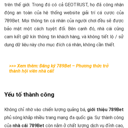
trên thế giới. Trong đó có cả GEOTRUST, họ đã công nhận
động an toàn của hệ thống website giải trí cá cược của
789Bet. Mọi thông tin cá nhân của người chơi đều sẽ được
bảo mật một cách tuyệt đối. Bên cạnh đó, nhà cái cũng
cam kết giữ kín thông tin khách hàng, và không tiết lộ / sử
dụng dữ liệu này cho mục đích cá nhân, không cần thiết.
>>> Xem thêm:
Đăng ký 789Bet – Phương thức trở
thành hội viên nhà cái!
Yếu tố thành công
Không chỉ nhờ vào chiến lượng quảng bá,
giới thiệu 789Bet
phủ sóng khắp nhiều trang mạng đa quốc gia. Sự thành công
của
nhà cái 789Bet
còn nắm ở chất lượng dịch vụ đỉnh cao,